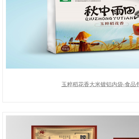
玉粹稻花香大米镀铝内袋-食品