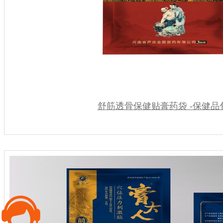
舒筋透骨保健贴膏药袋 -保健品