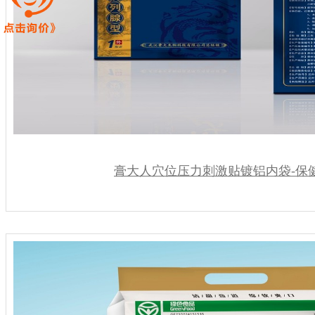
膏大人穴位压力刺激贴镀铝内袋-保