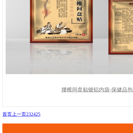
腰椎间盘贴镀铝内袋-保健品
首页
上一页
23
24
25