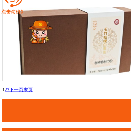
1
2
3
下一页
末页