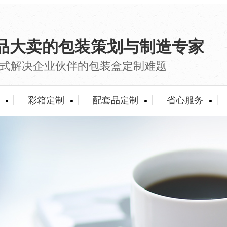
品大卖的包装策划与制造专家
式解决企业伙伴的包装盒定制难题
彩箱定制
配套品定制
省心服务