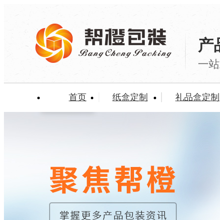
产
一站
首页
纸盒定制
礼品盒定制