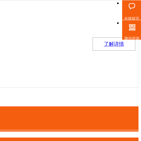
在线留言
微信咨询
了解详情