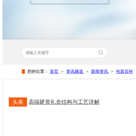
您的位置：
首页
>
资讯频道
>
新闻资讯
>
包装百科
热门关键词：
纸盒包装厂家
纸盒包装设计
包装纸盒生
头条
高端硬质礼盒结构与工艺详解