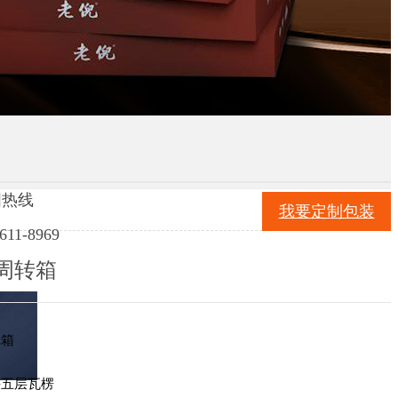
国热线
我要定制包装
611-8969
周转箱
纸箱
采五层瓦楞