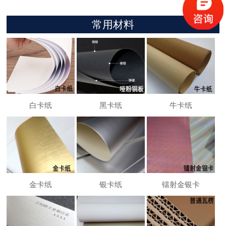
常用材料
白卡纸
黑卡纸
牛卡纸
金卡纸
银卡纸
镭射金银卡