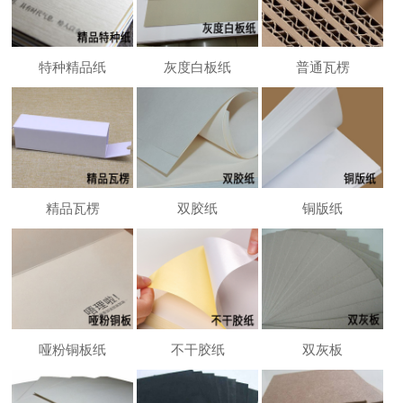
特种精品纸
灰度白板纸
普通瓦楞
精品瓦楞
双胶纸
铜版纸
哑粉铜板纸
不干胶纸
双灰板