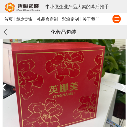
中小微企业产品大卖的幕后推手
首页
纸盒定制
礼品盒定制
彩箱定制
关于我们
化妆品包装