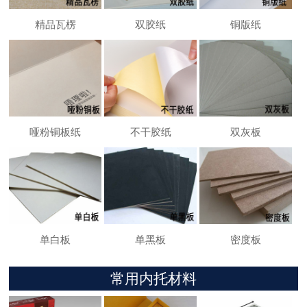
精品瓦楞
双胶纸
铜版纸
哑粉铜板纸
不干胶纸
双灰板
单白板
单黑板
密度板
常用内托材料