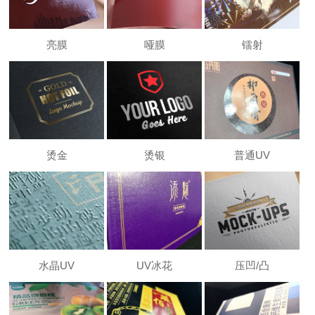
亮膜
哑膜
镭射
烫金
烫银
普通UV
水晶UV
UV冰花
压凹/凸