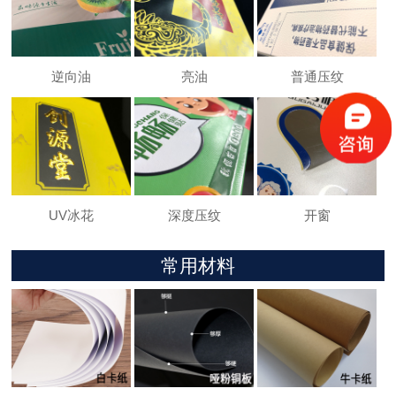
逆向油
亮油
普通压纹
UV冰花
深度压纹
开窗
常用材料