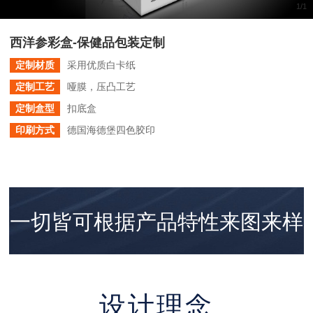
1
/
1
西洋参彩盒-保健品包装定制
定制材质
采用优质白卡纸
定制工艺
哑膜，压凸工艺
定制盒型
扣底盒
印刷方式
德国海德堡四色胶印
一切皆可根据产品特性来图来样
个性策划与
定制！
设计理念