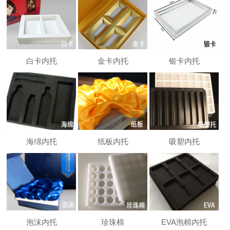
白卡内托
金卡内托
银卡内托
海绵内托
纸板内托
吸塑内托
泡沫内托
珍珠棉
EVA泡棉内托