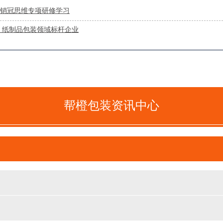
与销冠思维专项研修学习
，纸制品包装领域标杆企业
善德-保健品包装定制折叠礼盒
帮橙包装资讯中心
紫花地丁卡盒-保健品包装定制