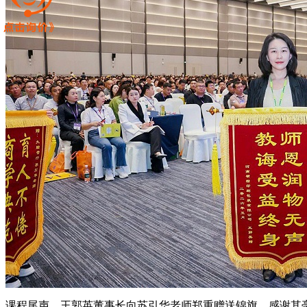
课程尾声，王郭英董事长向苏引华老师郑重赠送锦旗，感谢其